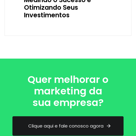
Otimizando Seus
Investimentos
Quer melhorar o
marketing da
sua empresa?
C
l
i
q
u
e
a
q
u
i
e
f
a
l
e
c
o
n
o
s
c
o
a
g
o
r
a