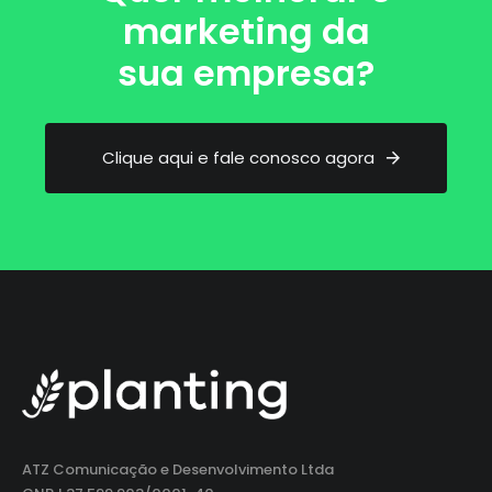
marketing da
sua empresa?
C
l
i
q
u
e
a
q
u
i
e
f
a
l
e
c
o
n
o
s
c
o
a
g
o
r
a
ATZ Comunicação e Desenvolvimento Ltda