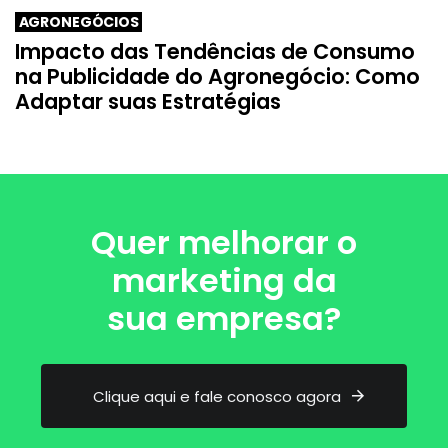
AGRONEGÓCIOS
Impacto das Tendências de Consumo
na Publicidade do Agronegócio: Como
Adaptar suas Estratégias
Quer melhorar o
marketing da
sua empresa?
C
l
i
q
u
e
a
q
u
i
e
f
a
l
e
c
o
n
o
s
c
o
a
g
o
r
a