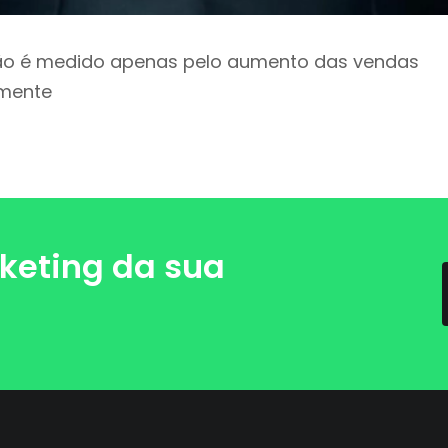
ão é medido apenas pelo aumento das vendas
amente
keting da sua