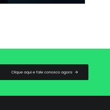
C
l
i
q
u
e
a
q
u
i
e
f
a
l
e
c
o
n
o
s
c
o
a
g
o
r
a