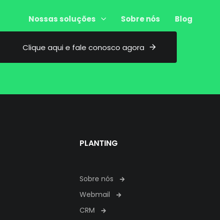
Nossas soluções
Sobre nós
Blog
C
l
i
q
u
e
a
q
u
i
e
f
a
l
e
c
o
n
o
s
c
o
a
g
o
r
a
PLANTING
Sobre nós
Webmail
CRM